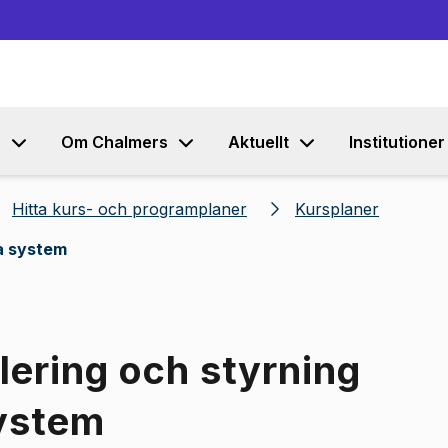
Gå till innehållet
s
Om Chalmers
Aktuellt
Institutioner
Hitta kurs- och programplaner
Kursplaner
a system
lering och styrning
ystem