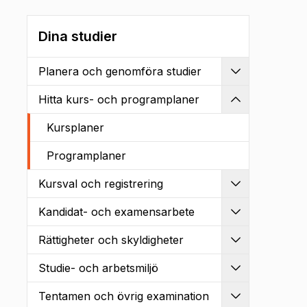
Dina studier
Planera och genomföra studier
Utvidga
Hitta kurs- och programplaner
Kollapsa
Kursplaner
Programplaner
Kursval och registrering
Utvidga
Kandidat- och examensarbete
Utvidga
Rättigheter och skyldigheter
Utvidga
Studie- och arbetsmiljö
Utvidga
Tentamen och övrig examination
Utvidga