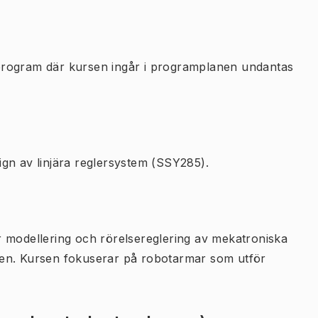
program där kursen ingår i programplanen undantas
gn av linjära reglersystem (SSY285).
för modellering och rörelsereglering av mekatroniska
gen. Kursen fokuserar på robotarmar som utför