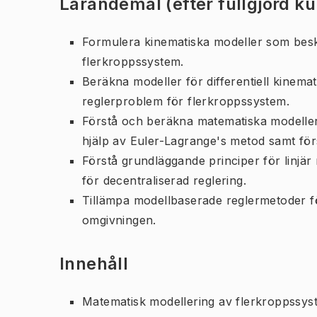
Lärandemål (efter fullgjord k
Formulera kinematiska modeller som besk
flerkroppssystem.
Beräkna modeller för differentiell kinema
reglerproblem för flerkroppssystem.
Förstå och beräkna matematiska modeller
hjälp av Euler-Lagrange's metod samt fö
Förstå grundläggande principer för linjä
för decentraliserad reglering.
Tillämpa modellbaserade reglermetoder fö
omgivningen.
Innehåll
Matematisk modellering av flerkroppssys