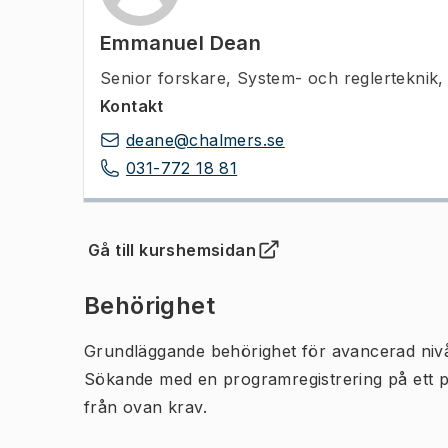
Emmanuel Dean
Senior forskare
,
System- och reglerteknik, 
Kontakt
deane@chalmers.se
031-772 18 81
Gå till kurshemsidan
(
Öppnas i ny flik
)
Behörighet
Grundläggande behörighet för avancerad niv
Sökande med en programregistrering på ett 
från ovan krav.