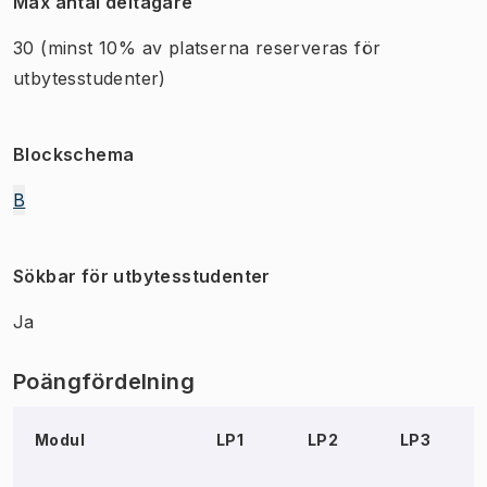
Max antal deltagare
30
(minst 10% av platserna reserveras för
utbytesstudenter)
Blockschema
B
Sökbar för utbytesstudenter
Ja
Poängfördelning
Modul
LP1
LP2
LP3
L