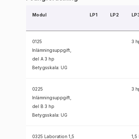
Modul
LP1
LP2
LP
0125
3 h
Inlämningsuppgift
,
del A 3 hp
Betygsskala: UG
0225
3 h
Inlämningsuppgift
,
del B 3 hp
Betygsskala: UG
0325 Laboration
1,5
1,5