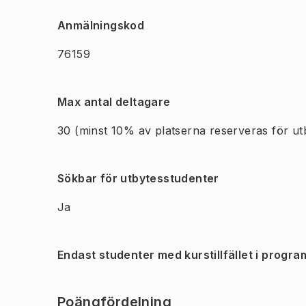
Anmälningskod
76159
Max antal deltagare
30
(minst 10% av platserna reserveras för ut
Sökbar för utbytesstudenter
Ja
Endast studenter med kurstillfället i progra
Poängfördelning