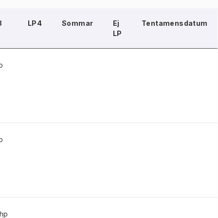
3
LP4
Sommar
Ej
Tentamensdatum
LP
p
p
 hp