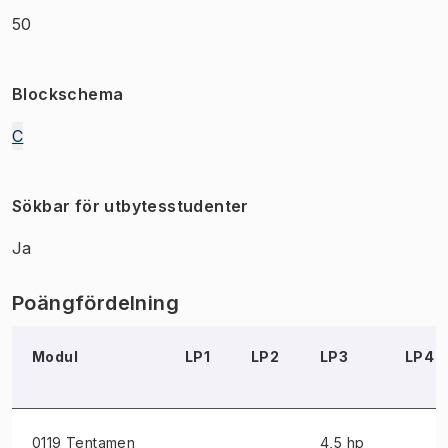
50
Blockschema
C
Sökbar för utbytesstudenter
Ja
Poängfördelning
Modul
LP1
LP2
LP3
LP4
0119 Tentamen
4,5 hp