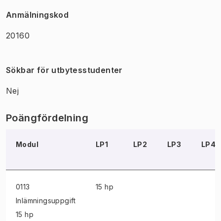
Anmälningskod
20160
Sökbar för utbytesstudenter
Nej
Poängfördelning
Modul
LP1
LP2
LP3
LP4
0113
15 hp
Inlämningsuppgift
15 hp