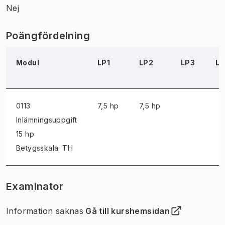
Nej
Poängfördelning
Modul
LP1
LP2
LP3
L
0113
7,5 hp
7,5 hp
Inlämningsuppgift
15 hp
Betygsskala: TH
Examinator
Information saknas
Gå till kurshemsidan
(
Öppnas i ny flik
)