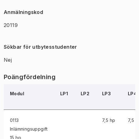
Anmälningskod
20119
Sökbar för utbytesstudenter
Nej
Poängfördelning
Modul
LP1
LP2
LP3
LP4
0113
7,5 hp
7,5 h
Inlämningsuppgift
15 hp