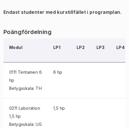
Endast studenter med kurstillfället i programplan.
Poängfördelning
Modul
LP1
LP2
LP3
LP4
0111 Tentamen
6
6 hp
hp
Betygsskala: TH
0211 Laboration
1,5 hp
1,5 hp
Betygsskala: UG