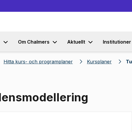
Gå till innehållet
s
Om Chalmers
Aktuellt
Institutioner
Hitta kurs- och programplaner
Kursplaner
Tu
lensmodellering