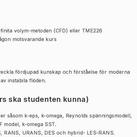
finita volym-metoden (CFD) eller TME226
någon motsvarande kurs
tveckla fördjupad kunskap och förståelse för moderna
v instabila flöden.
urs ska studenten kunna)
ler såsom k-eps, k-omega, Reynolds spänningsmodell,
2F model, k-omega SST.
LES, RANS, URANS, DES och hybrid- LES-RANS.