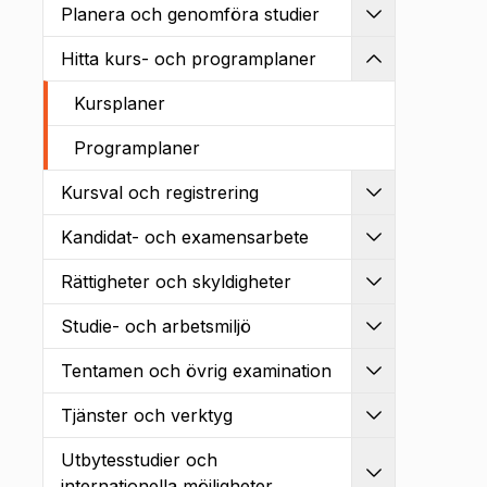
Planera och genomföra studier
Utvidga
Hitta kurs- och programplaner
Kollapsa
Kursplaner
Programplaner
Kursval och registrering
Utvidga
Kandidat- och examensarbete
Utvidga
Rättigheter och skyldigheter
Utvidga
Studie- och arbetsmiljö
Utvidga
Tentamen och övrig examination
Utvidga
Tjänster och verktyg
Utvidga
Utbytesstudier och
Utvidga
internationella möjligheter