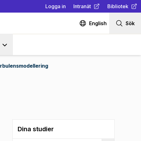
Logga in
Intranät
Bibliotek
(
Öppnas i ny flik
(
Öppnas i ny fl
)
English
Sök
rbulensmodellering
Dina studier