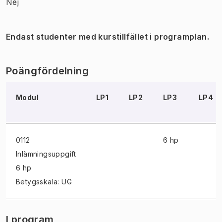
Nej
Endast studenter med kurstillfället i programplan.
Poängfördelning
Modul
LP1
LP2
LP3
LP4
0112
6 hp
Inlämningsuppgift
6 hp
Betygsskala: UG
I program