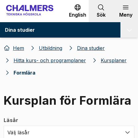
Gå till innehållet
English
Sök
Meny
Dina studier
Hem
Utbildning
Dina studier
Hitta kurs- och programplaner
Kursplaner
Formlära
Kursplan för Formlära
Läsår
Välj läsår