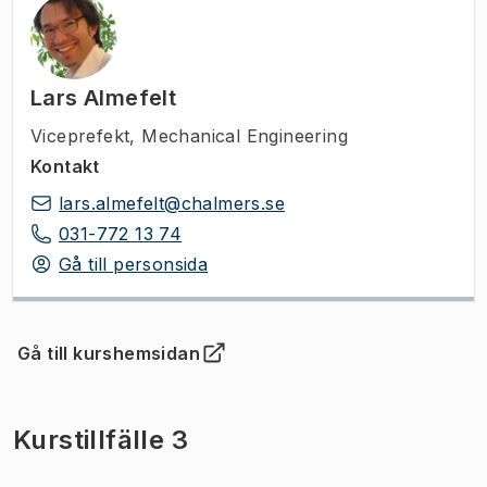
Lars Almefelt
Viceprefekt
,
Mechanical Engineering
Kontakt
lars.almefelt@chalmers.se
031-772 13 74
Gå till personsida
Gå till kurshemsidan
(
Öppnas i ny flik
)
Kurstillfälle 3