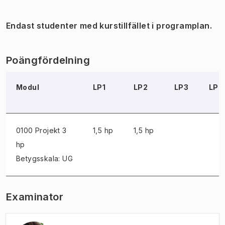
Endast studenter med kurstillfället i programplan.
Poängfördelning
Modul
LP1
LP2
LP3
LP4
0100 Projekt
3
1,5 hp
1,5 hp
hp
Betygsskala: UG
Examinator