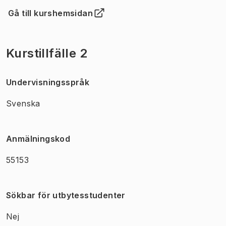
Gå till kurshemsidan
(
Öppnas i ny flik
)
Kurstillfälle 2
Undervisningsspråk
Svenska
Anmälningskod
55153
Sökbar för utbytesstudenter
Nej