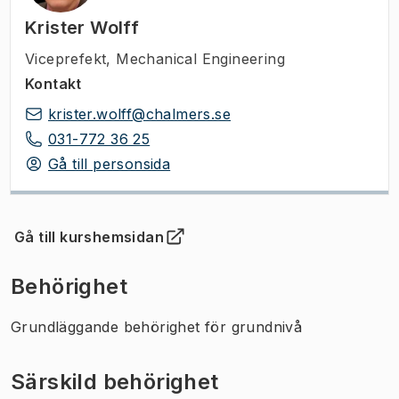
Krister Wolff
Viceprefekt
,
Mechanical Engineering
Kontakt
krister.wolff@chalmers.se
031-772 36 25
Gå till personsida
Gå till kurshemsidan
(
Öppnas i ny flik
)
Behörighet
Grundläggande behörighet för grundnivå
Särskild behörighet