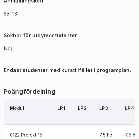
Anmälningskod
55113
Sökbar för utbytesstudenter
Nej
Endast studenter med kurstillfället i programplan.
Poängfördelning
Modul
LP1
LP2
LP3
LP4
0122 Projekt
15
7,5 hp
7,5 hp