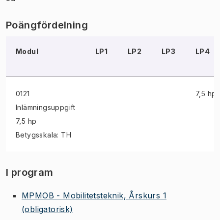
Poängfördelning
Modul
LP1
LP2
LP3
LP4
0121
7,5 hp
Inlämningsuppgift
7,5 hp
Betygsskala: TH
I program
MPMOB - Mobilitetsteknik, Årskurs 1
(obligatorisk)