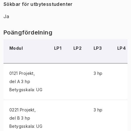
Sökbar för utbytesstudenter
Ja
Poängfördelning
Modul
LP1
LP2
LP3
LP4
0121 Projekt
,
3 hp
del A 3 hp
Betygsskala: UG
0221 Projekt
,
3 hp
del B 3 hp
Betygsskala: UG