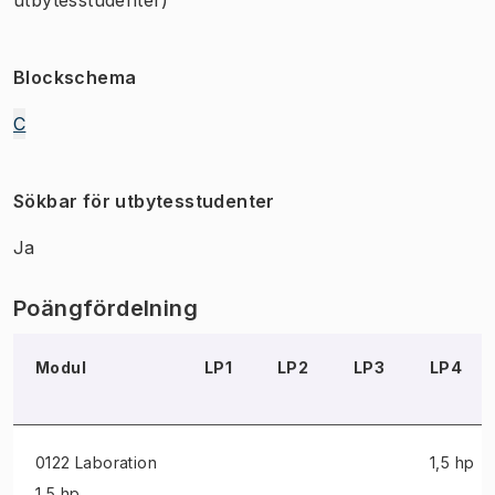
Blockschema
C
Sökbar för utbytesstudenter
Ja
Poängfördelning
Modul
LP1
LP2
LP3
LP4
0122 Laboration
1,5 hp
1,5 hp