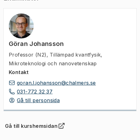
Göran Johansson
Professor (N2)
,
Tillämpad kvantfysik,
Mikroteknologi och nanovetenskap
Kontakt
goran.l.johansson@chalmers.se
031-772 32 37
Gå till personsida
Gå till kurshemsidan
(
Öppnas i ny flik
)