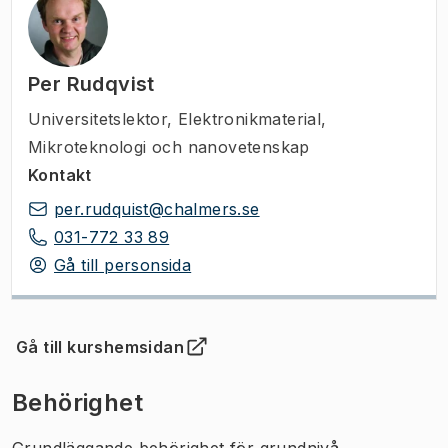
Per Rudqvist
Universitetslektor
,
Elektronikmaterial,
Mikroteknologi och nanovetenskap
Kontakt
per.rudquist@chalmers.se
031-772 33 89
Gå till personsida
Gå till kurshemsidan
(
Öppnas i ny flik
)
Behörighet
Grundläggande behörighet för grundnivå