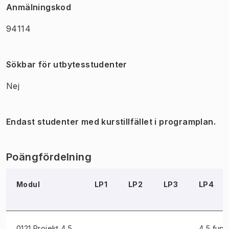
Anmälningskod
94114
Sökbar för utbytesstudenter
Nej
Endast studenter med kurstillfället i programplan.
Poängfördelning
Modul
LP1
LP2
LP3
LP4
0121 Projekt
4,5
4,5 fup