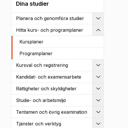
Dina studier
Planera och genomföra studier
Utvidga
Hitta kurs- och programplaner
Kollapsa
Kursplaner
Programplaner
Kursval och registrering
Utvidga
Kandidat- och examensarbete
Utvidga
Rättigheter och skyldigheter
Utvidga
Studie- och arbetsmiljö
Utvidga
Tentamen och övrig examination
Utvidga
Tjänster och verktyg
Utvidga