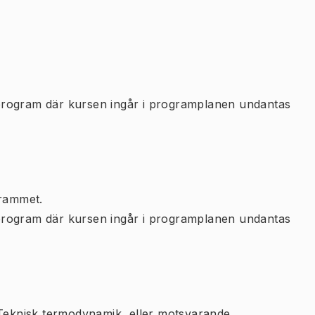
program där kursen ingår i programplanen undantas
rammet.
program där kursen ingår i programplanen undantas
eknisk termodynamik, eller motsvarande.