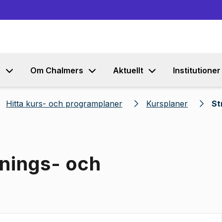
Gå till innehållet
s
Om Chalmers
Aktuellt
Institutioner
Hitta kurs- och programplaner
Kursplaner
St
mnings- och