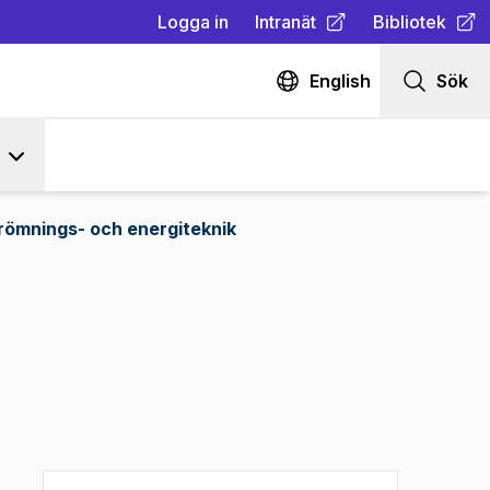
Logga in
Intranät
Bibliotek
(
Öppnas i ny flik
(
Öppnas i ny fl
)
English
Sök
römnings- och energiteknik