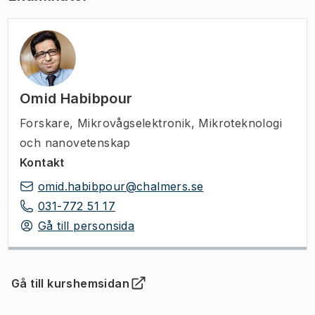
Omid Habibpour
Forskare
,
Mikrovågselektronik, Mikroteknologi
och nanovetenskap
Kontakt
omid.habibpour@chalmers.se
031-772 51 17
Gå till personsida
Gå till kurshemsidan
(
Öppnas i ny flik
)