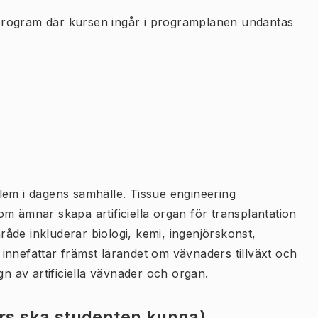
program där kursen ingår i programplanen undantas
lem i dagens samhälle. Tissue engineering
m ämnar skapa artificiella organ för transplantation
åde inkluderar biologi, kemi, ingenjörskonst,
innefattar främst lärandet om vävnaders tillväxt och
gn av artificiella vävnader och organ.
urs ska studenten kunna)