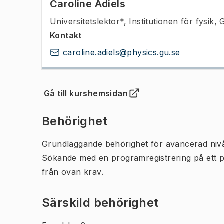
Caroline Adiels
Universitetslektor*
,
Institutionen för fysik,
Kontakt
caroline.adiels@physics.gu.se
Gå till kurshemsidan
(
Öppnas i ny flik
)
Behörighet
Grundläggande behörighet för avancerad niv
Sökande med en programregistrering på ett 
från ovan krav.
Särskild behörighet