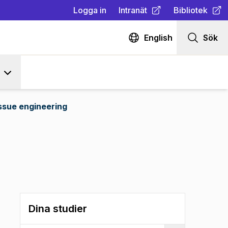
Logga in
Intranät
Bibliotek
(
Öppnas i ny flik
(
Öppnas i ny fl
)
English
Sök
ssue engineering
Dina studier