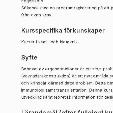
Engelska 6
Sökande med en programregistrering på ett 
från ovan krav.
Kursspecifika förkunskaper
Kurser i kemi- och bioteknik.
Syfte
Behovet av organdonationer är ett stort prob
(vävnadsrekonstruktion) är ett nytt område so
och kringgår därmed detta problem. Detta omr
immunologi samt transplantation. Denna kurs 
utveckling samt teoretisk information för desi
Lärandemål (efter fullgjord k