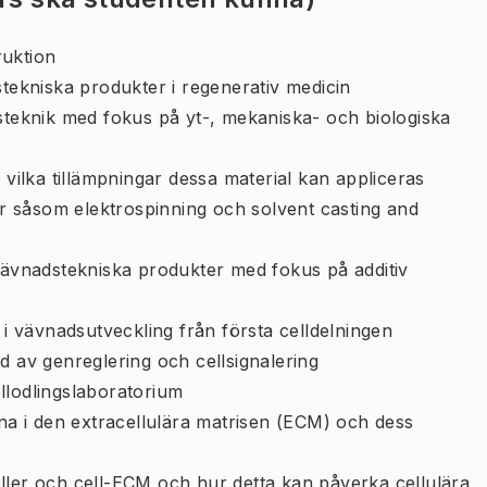
ruktion
stekniska produkter i regenerativ medicin
dsteknik med fokus på yt-, mekaniska- och biologiska
 vilka tillämpningar dessa material kan appliceras
ker såsom elektrospinning och solvent casting and
 vävnadstekniska produkter med fokus på additiv
 i vävnadsutveckling från första celldelningen
d av genreglering och cellsignalering
llodlingslaboratorium
 i den extracellulära matrisen (ECM) och dess
ller och cell-ECM och hur detta kan påverka cellulära