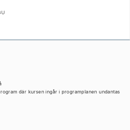
 GU
å
program där kursen ingår i programplanen undantas