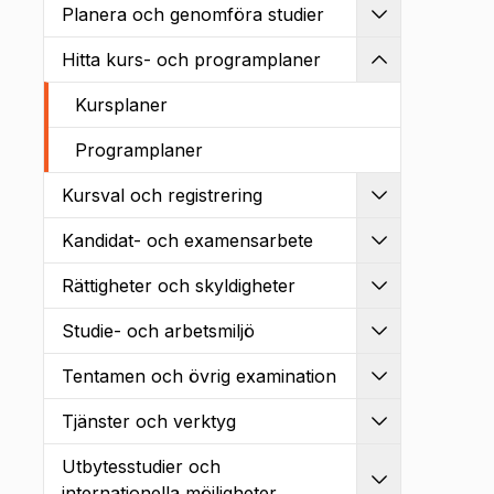
Planera och genomföra studier
Utvidga
Hitta kurs- och programplaner
Kollapsa
Kursplaner
Programplaner
Kursval och registrering
Utvidga
Kandidat- och examensarbete
Utvidga
Rättigheter och skyldigheter
Utvidga
Studie- och arbetsmiljö
Utvidga
Tentamen och övrig examination
Utvidga
Tjänster och verktyg
Utvidga
Utbytesstudier och
Utvidga
internationella möjligheter