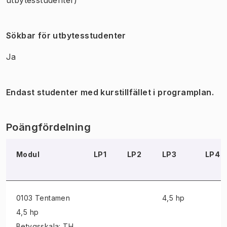
Sökbar för utbytesstudenter
Ja
Endast studenter med kurstillfället i programplan.
Poängfördelning
Modul
LP1
LP2
LP3
LP4
0103 Tentamen
4,5 hp
4,5 hp
Betygsskala: TH