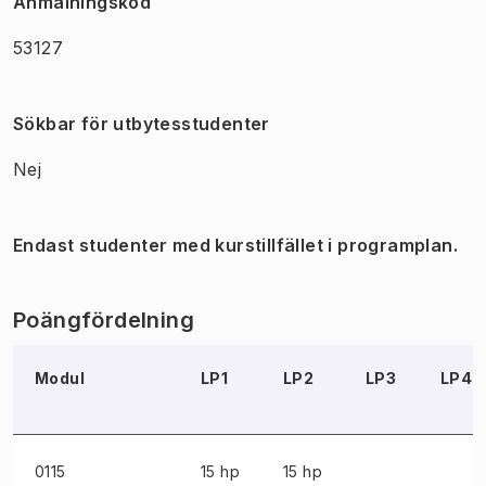
Anmälningskod
53127
Sökbar för utbytesstudenter
Nej
Endast studenter med kurstillfället i programplan.
Poängfördelning
Modul
LP1
LP2
LP3
LP4
0115
15 hp
15 hp