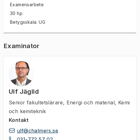
Examensarbete
30 hp
Betygsskala: UG
Examinator
Ulf Jäglid
Senior fakultetslärare
,
Energi och material, Kemi
och kemiteknik
Kontakt
ulf@chalmers.se
031-772 57 02