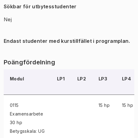
Sökbar för utbytesstudenter
Nej
Endast studenter med kurstillfället i programplan.
Poängfördelning
Modul
LP1
LP2
LP3
LP4
0115
15 hp
15 hp
Examensarbete
30 hp
Betygsskala: UG