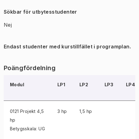
Sökbar för utbytesstudenter
Nej
Endast studenter med kurstillfället i programplan.
Poängfördelning
Modul
LP1
LP2
LP3
LP4
0121 Projekt
4,5
3 hp
1,5 hp
hp
Betygsskala: UG