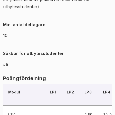
utbytesstudenter)
Min. antal deltagare
10
Sökbar för utbytesstudenter
Ja
Poängfördelning
Modul
LP1
LP2
LP3
LP4
0114
4 hp
3,5 hp