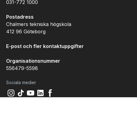
031-772 1000
Postadress
Chalmers tekniska högskola
412 96 Göteborg
E-post och fler kontaktuppgifter
Organisationsnummer
556479-5598
Sociala medier
Instagram
(
Öppnas i ny flik
Tiktok
(
Öppnas i ny flik
Youtube
(
Öppnas i ny flik
LinkedIn
(
Öppnas i ny flik
)
Facebook
(
Öppnas i ny flik
)
)
)
)
Med vetenskaplig excellens som
grund bedriver Chalmers forskning
och utbildning inom teknik,
naturvetenskap, sjöfart och arkitektur.