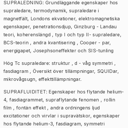
SUPRALEDNING: Grundläggande egenskaper hos
supraledare, termodynamik, supraledare i
magnetfält, Londons ekvationer, elektromagnetiska
egenskaper, penetrationsdjup, Ginzburg - Landau
teori, koherenslängd , typ I och typ II- supraledare,
BCS-teorin , andra kvantisering , Cooper - par,
energigapet, Josephsoneffekter och SIS-tunling
Hög Tc supraledare: struktur , d - våg symmetri ,
fasdiagram , Översikt över tillämpningar, SQUIDar,
mikrovågsugn, effekttillämpningar.
SUPRAFLUIDITET: Egenskaper hos flytande helium-
4, fasdiagrammet, supraflytande fenomen , rollin
film , fontän effekt , andra ordningens ljud
excitationer och virvlar i supravätskor, egenskaper
hos flytande helium-3, fasdiagram, symmetri