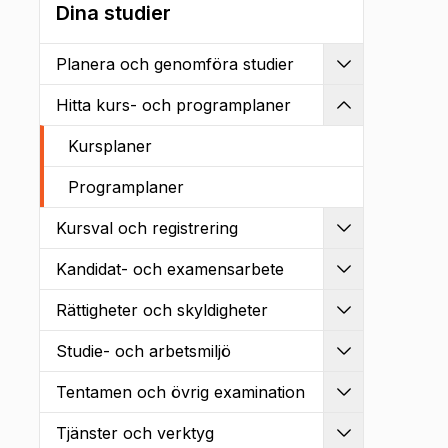
Dina studier
Planera och genomföra studier
Utvidga
Hitta kurs- och programplaner
Kollapsa
Kursplaner
Programplaner
Kursval och registrering
Utvidga
Kandidat- och examensarbete
Utvidga
Rättigheter och skyldigheter
Utvidga
Studie- och arbetsmiljö
Utvidga
Tentamen och övrig examination
Utvidga
Tjänster och verktyg
Utvidga