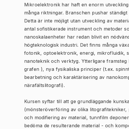
Mikroelektronik har haft en enorm utveckling
många riktningar. Branschen pushar ständigt 
Detta är inte möjligt utan utveckling av mate
antal sofistikerade instrument och metoder s
nanoskalaenheter har redan blivit en nödvänd
högteknologisk industri. Det finns många väx
fotonik, optoelektronik, energi, mikrofluidik, 
nanoteknik och verktyg. Ytterligare framsteg k
grafen ), nya fysikaliska principer (t.ex. spi
bearbetning och karaktärisering av nanokompo
närafältslitografi).
Kursen syftar till att ge grundläggande kuns
(mönsteröverföring av olika litografitekniker
och modifiering av material, tunnfilm depone
bedöma de resulterande material - och ko