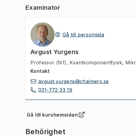
Examinator
Gå till personsida
Avgust Yurgens
Professor (N1)
,
Kvantkomponentfysik, Mik
Kontakt
avgust.yurgens@chalmers.se
031-772 33 19
Gå till kurshemsidan
(
Öppnas i ny flik
)
Behörighet