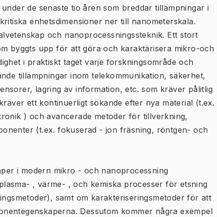
 under de senaste tio åren som breddar tillämpningar i
kritiska enhetsdimensioner ner till nanometerskala.
rialvetenskap och nanoprocessningssteknik. Ett stort
om byggts upp för att göra och karaktärisera mikro-och
ighet i praktiskt taget varje forskningsområde och
ande tillämpningar inom telekommunikation, säkerhet,
sensorer, lagring av information, etc. som kräver pålitlig
räver ett kontinuerligt sökande efter nya material (t.ex.
nntronik ) och avancerade metoder för tillverkning,
nenter (t.ex. fokuserad - jon fräsning, röntgen- och
kaper i modern mikro - och nanoprocessning
, plasma- , värme- , och kemiska processer för etsning
ringsmetoder), samt om karakteriseringsmetoder för att
mponentegenskaperna. Dessutom kommer några exempel