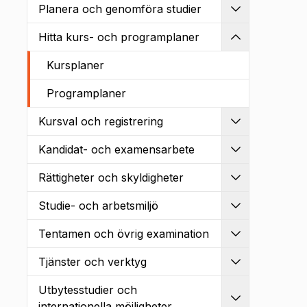
Planera och genomföra studier
Utvidga
Hitta kurs- och programplaner
Kollapsa
Kursplaner
Programplaner
Kursval och registrering
Utvidga
Kandidat- och examensarbete
Utvidga
Rättigheter och skyldigheter
Utvidga
Studie- och arbetsmiljö
Utvidga
Tentamen och övrig examination
Utvidga
Tjänster och verktyg
Utvidga
Utbytesstudier och
Utvidga
internationella möjligheter