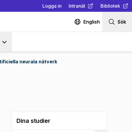
Logga in
Intranät
Bibliotek
(
Öppnas i ny flik
(
Öppnas i ny fl
)
English
Sök
tificiella neurala nätverk
Dina studier