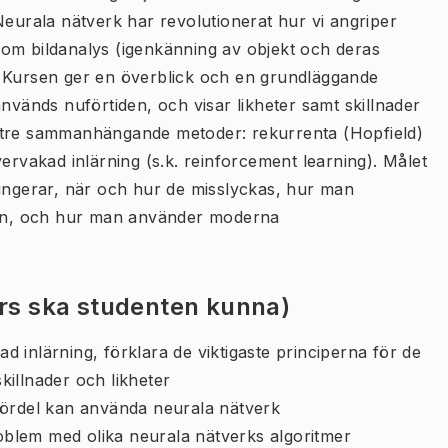
Neurala nätverk har revolutionerat hur vi angriper
om bildanalys (igenkänning av objekt och deras
ll. Kursen ger en överblick och en grundläggande
används nuförtiden, och visar likheter samt skillnader
 tre sammanhängande metoder: rekurrenta (Hopfield)
ervakad inlärning (s.k. reinforcement learning). Målet
fungerar, när och hur de misslyckas, hur man
an, och hur man använder moderna
urs ska studenten kunna)
 inlärning, förklara de viktigaste principerna för de
killnader och likheter
fördel kan använda neurala nätverk
blem med olika neurala nätverks algoritmer