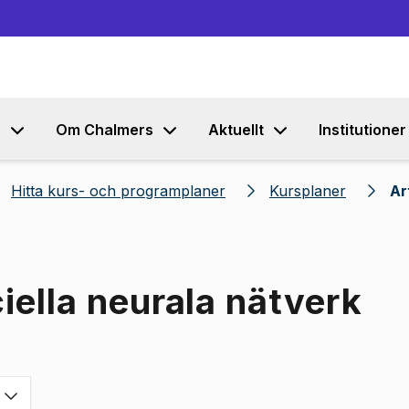
Gå till innehållet
s
Om Chalmers
Aktuellt
Institutioner
Hitta kurs- och programplaner
Kursplaner
Ar
ciella neurala nätverk