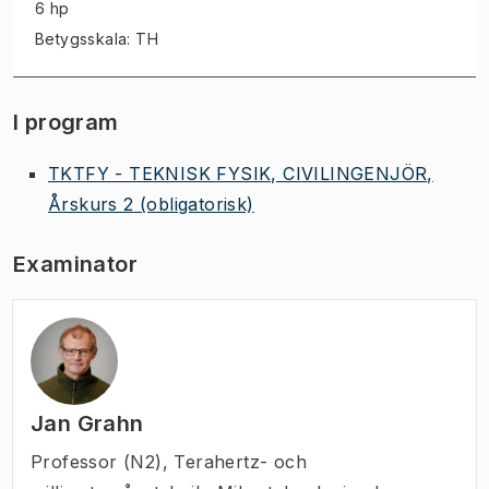
6 hp
Betygsskala: TH
I program
TKTFY - TEKNISK FYSIK, CIVILINGENJÖR,
Årskurs 2
(obligatorisk)
Examinator
Jan Grahn
Professor (N2)
,
Terahertz- och