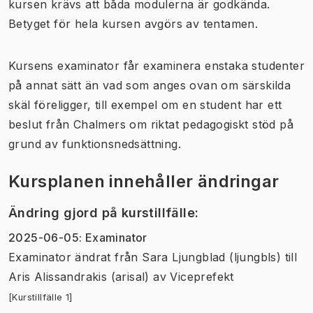
kursen krävs att båda modulerna är godkända.
Betyget för hela kursen avgörs av tentamen.
Kursens examinator får examinera enstaka studenter
på annat sätt än vad som anges ovan om särskilda
skäl föreligger, till exempel om en student har ett
beslut från Chalmers om riktat pedagogiskt stöd på
grund av funktionsnedsättning.
Kursplanen innehåller ändringar
Ändring gjord på kurstillfälle
:
2025-06-05
:
Examinator
Examinator
ändrat
från
Sara Ljungblad (ljungbls)
till
Aris Alissandrakis (arisal)
av
Viceprefekt
[Kurstillfälle 1]