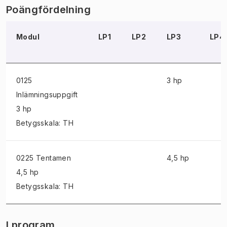
Poängfördelning
Modul
LP1
LP2
LP3
LP4
0125
3 hp
Inlämningsuppgift
3 hp
Betygsskala: TH
0225 Tentamen
4,5 hp
4,5 hp
Betygsskala: TH
I program