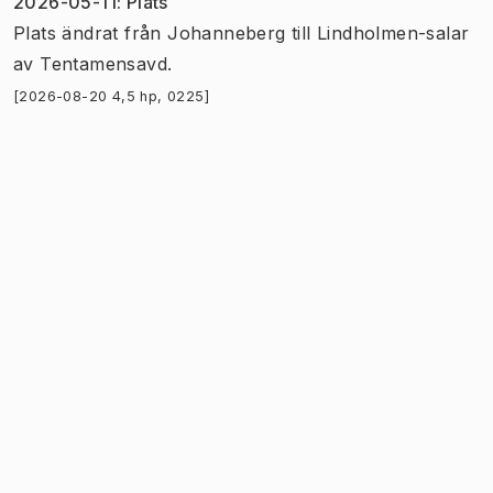
2026-05-11
:
Plats
Plats
ändrat
från
Johanneberg
till
Lindholmen-salar
av
Tentamensavd.
[2026-08-20 4,5 hp, 0225]