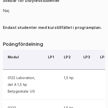
Sökbar för utbytesstudenter
Nej
Endast studenter med kurstillfället i programplan.
Poängfördelning
Modul
LP1
LP2
LP3
LP4
0122 Laboration
,
1,5 hp
del A 1,5 hp
Betygsskala: UG
0222
1,5 hp