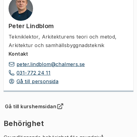
Peter Lindblom
Tekniklektor
,
Arkitekturens teori och metod,
Arkitektur och samhällsbyggnadsteknik
Kontakt
peter.lindblom@chalmers.se
031-772 24 11
Gå till personsida
Gå till kurshemsidan
(
Öppnas i ny flik
)
Behörighet