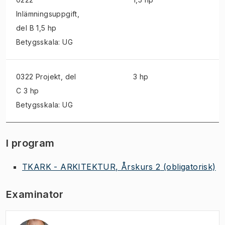
Inlämningsuppgift
,
del B 1,5 hp
Betygsskala: UG
0322 Projekt
, del
3 hp
C 3 hp
Betygsskala: UG
I program
TKARK - ARKITEKTUR, Årskurs 2
(obligatorisk)
Examinator