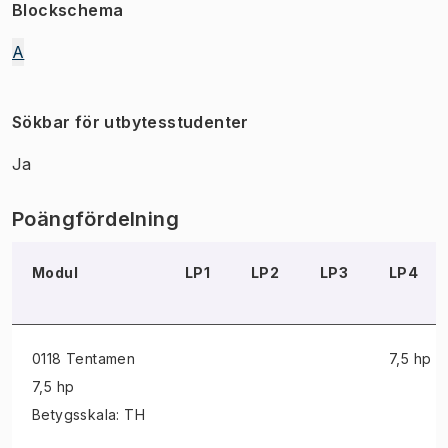
Blockschema
A
Sökbar för utbytesstudenter
Ja
Poängfördelning
Modul
LP1
LP2
LP3
LP4
0118 Tentamen
7,5 hp
7,5 hp
Betygsskala: TH