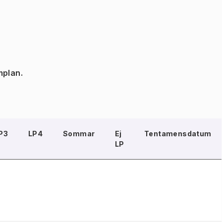
mplan.
P3
LP4
Sommar
Ej
Tentamensdatum
LP