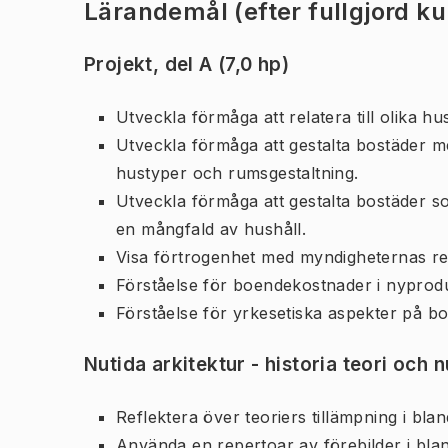
Lärandemål (efter fullgjord k
Projekt, del A (7,0 hp)
Utveckla förmåga att relatera till olika h
Utveckla förmåga att gestalta bostäder m
hustyper och rumsgestaltning.
Utveckla förmåga att gestalta bostäder s
en mångfald av hushåll.
Visa förtrogenhet med myndigheternas re
Förståelse för boendekostnader i nyprod
Förståelse för yrkesetiska aspekter på bo
Nutida arkitektur - historia teori och 
Reflektera över teoriers tillämpning i bla
Använda en repertoar av förebilder i bla