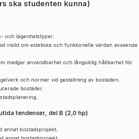
urs ska studenten kunna)
us- och lägenhetstyper.
ed insikt om estetiska och funktionella värden avseende
om medger användbarhet och långsiktig hållbarhet för
gelverk och normer vid gestaltning av bostaden.
ucerade bostäder.
stadsplanering.
nutida tendenser, del B (2,0 hp)
nd annat bostadsprojekt.
nd annat bostadsprojekt.