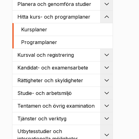
Planera och genomföra studier
Utvidga
Hitta kurs- och programplaner
Kollapsa
Kursplaner
Programplaner
Kursval och registrering
Utvidga
Kandidat- och examensarbete
Utvidga
Rättigheter och skyldigheter
Utvidga
Studie- och arbetsmiljö
Utvidga
Tentamen och övrig examination
Utvidga
Tjänster och verktyg
Utvidga
Utbytesstudier och
Utvidga
internationella möjligheter