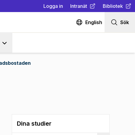
Logga in
Intranät
Bibliotek
(
Öppnas i ny flik
(
Öppnas i ny fl
)
English
Sök
adsbostaden
Dina studier