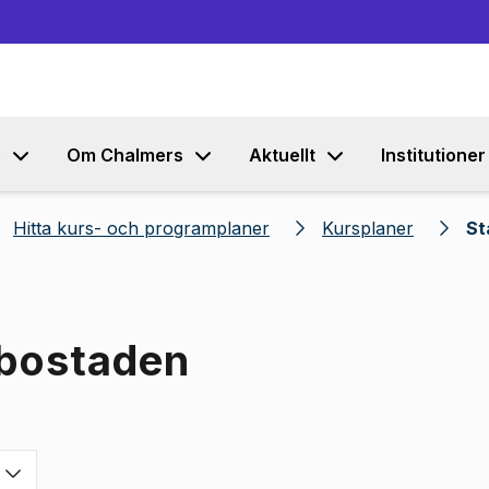
Gå till innehållet
s
Om Chalmers
Aktuellt
Institutioner
Hitta kurs- och programplaner
Kursplaner
St
sbostaden