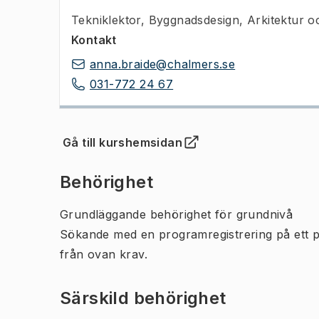
Tekniklektor
,
Byggnadsdesign, Arkitektur o
Kontakt
anna.braide@chalmers.se
031-772 24 67
Gå till kurshemsidan
(
Öppnas i ny flik
)
Behörighet
Grundläggande behörighet för grundnivå
Sökande med en programregistrering på ett 
från ovan krav.
Särskild behörighet