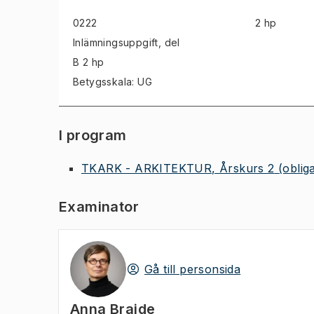
0222
2 hp
Inlämningsuppgift
, del
B 2 hp
Betygsskala: UG
I program
TKARK - ARKITEKTUR, Årskurs 2
(oblig
Examinator
Gå till personsida
Anna Braide