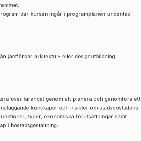
rammet.
program där kursen ingår i programplanen undantas
n jämförbar arkitektur- eller designutbildning.
tera över lärandet genom att planera och genomföra ett
 grundläggande kunskaper och insikter om stadsbostadens
 funktioner, typer, ekonomiska förutsättningar samt
p i bostadsgestaltning.