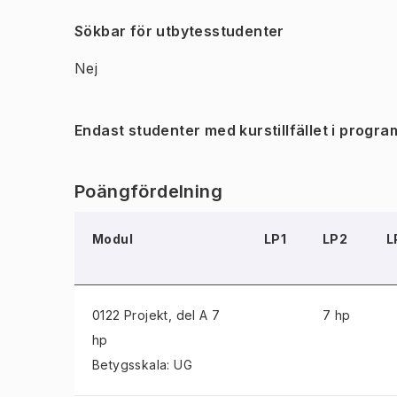
Sökbar för utbytesstudenter
Nej
Endast studenter med kurstillfället i progra
Poängfördelning
Modul
LP1
LP2
L
0122 Projekt
, del A 7
7 hp
hp
Betygsskala: UG