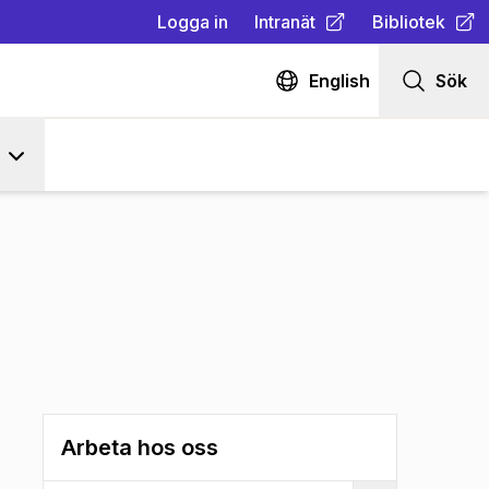
Logga in
Intranät
Bibliotek
(
Öppnas i ny flik
(
Öppnas i ny fl
)
English
Sök
Arbeta hos oss